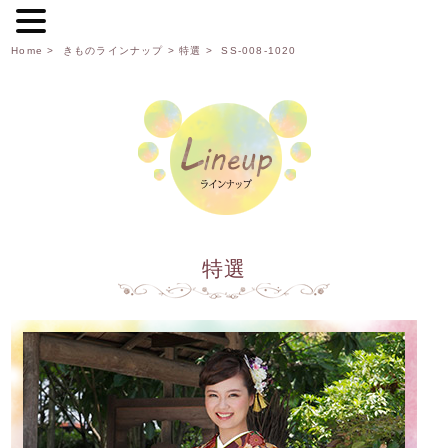
Home
>
きものラインナップ
>
特選
> SS-008-1020
特選