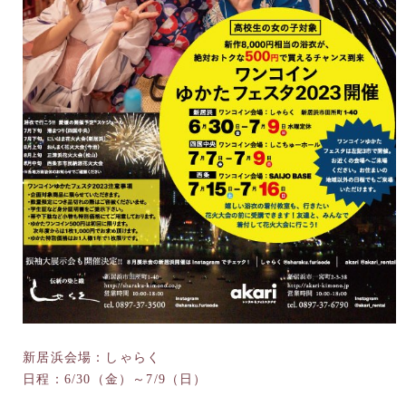
新居浜会場：しゃらく
日程：6/30（金）～7/9（日）